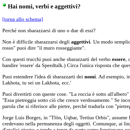
Hai nomi, verbi e aggettivi?
[torna allo schema]
Perché non sbarazzarsi di uno o due di essi?
Non è difficile sbarazzarsi degli
aggettivi
. Un modo semplice 
rosso" puoi dire "il muro rosseggiante".
Con questi trucchi puoi anche sbarazzarti del verbo
essere
, 
bandire 'essere' da Speedtalk.) Circa l'unica risposta che qu
Puoi estendere l'idea di sbarazzarti dei
nomi
. Ad esempio, in
Lakhota, tu sei un Lakhota, ecc.'
Puoi divertirti con queste cose. "La roccia è sotto all'albero
"Essa pietreggia sotto ciò che cresce verdosamente." Se in
parola che si riferisce alle pietre, perché tradurla con "piet
Jorge Luis Borges, in "Tlön, Uqbar, Tertius Orbis", assume l
credevano nella permanenza degli oggetti. Comunque, ai lingui
d'analisi giusto; e tende a tener da parte come funzionano ve