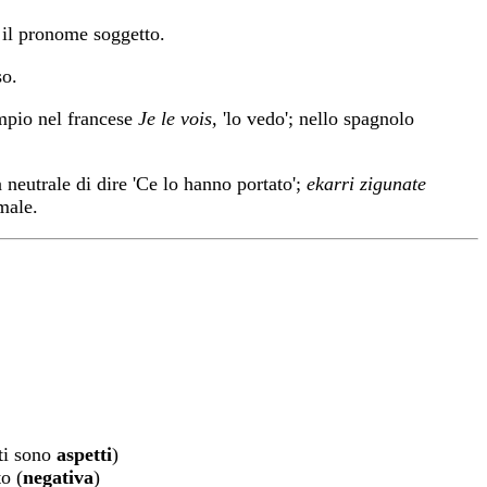
 il pronome soggetto.
so.
empio nel francese
Je le vois,
'lo vedo'; nello spagnolo
neutrale di dire 'Ce lo hanno portato';
ekarri zigunate
male.
sti sono
aspetti
)
o (
negativa
)