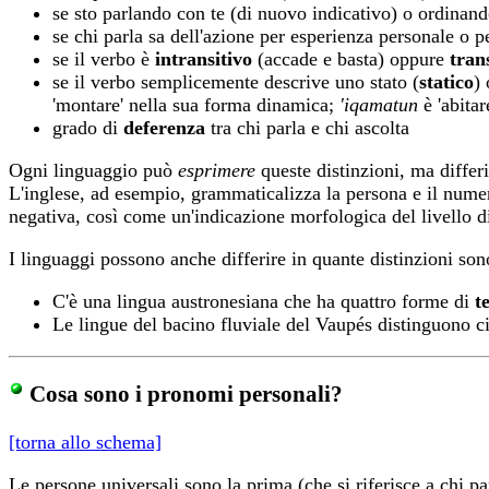
se sto parlando con te (di nuovo indicativo) o ordinand
se chi parla sa dell'azione per esperienza personale o p
se il verbo è
intransitivo
(accade e basta) oppure
tran
se il verbo semplicemente descrive uno stato (
statico
)
'montare' nella sua forma dinamica;
'iqamatun
è 'abitar
grado di
deferenza
tra chi parla e chi ascolta
Ogni linguaggio può
esprimere
queste distinzioni, ma differi
L'inglese, ad esempio, grammaticalizza la persona e il numer
negativa, così come un'indicazione morfologica del livello d
I linguaggi possono anche differire in quante distinzioni sono
C'è una lingua austronesiana che ha quattro forme di
t
Le lingue del bacino fluviale del Vaupés distinguono ci
Cosa sono i pronomi personali?
[torna allo schema]
Le persone universali sono la prima (che si riferisce a chi p