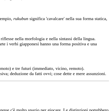
esempio,
rukubun
significa 'cavalcare' nella sua forma statica,
 riflesse nella morfologia e nella sintassi della lingua.
arte i verbi giapponesi hanno una forma positiva e una
remoto) e tre futuri (immediato, vicino, remoto).
siva; deduzione da fatti ovvi; cose dette e mere assunzioni.
munque c'è molto spazio per giocare. Le distinzioni potrebbero