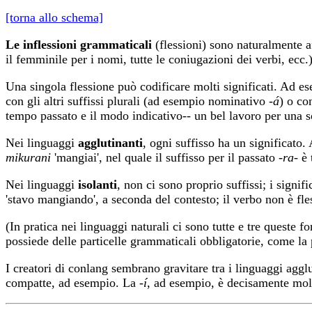
[torna allo schema]
Le inflessioni grammaticali
(flessioni) sono naturalmente aff
il femminile per i nomi, tutte le coniugazioni dei verbi, ecc.)
Una singola flessione può codificare molti significati. Ad e
con gli altri suffissi plurali (ad esempio nominativo
-á
) o co
tempo passato e il modo indicativo-- un bel lavoro per una s
Nei linguaggi
agglutinanti
, ogni suffisso ha un significat
mikurani
'mangiai', nel quale il suffisso per il passato
-ra-
è 
Nei linguaggi
isolanti
, non ci sono proprio suffissi; i signi
'stavo mangiando', a seconda del contesto; il verbo non è fles
(In pratica nei linguaggi naturali ci sono tutte e tre queste 
possiede delle particelle grammaticali obbligatorie, come la 
I creatori di conlang sembrano gravitare tra i linguaggi agglu
compatte, ad esempio. La
-í
, ad esempio, è decisamente mol