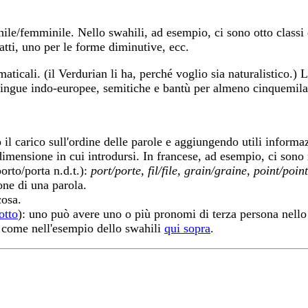
le/femminile. Nello swahili, ad esempio, ci sono otto classi 
atti, uno per le forme diminutive, ecc.
cali. (il Verdurian li ha, perché voglio sia naturalistico.) 
di lingue indo-europee, semitiche e bantù per almeno cinquemil
 il carico sull'ordine delle parole e aggiungendo utili informa
dimensione in cui introdursi. In francese, ad esempio, ci sono
orto/porta n.d.t.):
port/porte, fil/file, grain/graine, point/point
one di una parola.
cosa.
otto
): uno può avere uno o più pronomi di terza persona nello 
i, come nell'esempio dello swahili
qui sopra
.