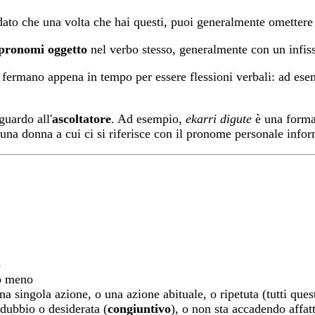
dato che una volta che hai questi, puoi generalmente omettere
pronomi oggetto
nel verbo stesso, generalmente con un infis
 fermano appena in tempo per essere flessioni verbali: ad es
guardo all'
ascoltatore
. Ad esempio,
ekarri digute
è una forma 
 una donna a cui ci si riferisce con il pronome personale infor
)
o meno
una singola azione, o una azione abituale, o ripetuta (tutti que
n dubbio o desiderata (
congiuntivo
), o non sta accadendo affatt