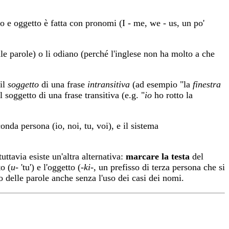
tto e oggetto è fatta con pronomi (I - me, we - us, un po'
le parole) o li odiano (perché l'inglese non ha molto a che
 il
soggetto
di una frase
intransitiva
(ad esempio "la
finestra
l soggetto di una frase transitiva (e.g. "
io
ho rotto la
nda persona (io, noi, tu, voi), e il sistema
uttavia esiste un'altra alternativa:
marcare la testa
del
o (
u-
'tu') e l'oggetto (
-ki-
, un prefisso di terza persona che si
ro delle parole anche senza l'uso dei casi dei nomi.