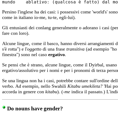
Persino l'inglese ha dei casi: i possessivi come 'world's' son
come in italiano io-me, tu-te, egli-lui).
Gli entusiasti dei conlang generalmente o adorano i casi (per
fare con loro).
Alcune lingue, come il basco, hanno diversi arrangiamenti de
s'è rotta") e l'
oggetto
di una frase
transitiva
(ad esempio "ho 
finestra") sono nel caso
ergativo
.
Se pensi che è strano, alcune lingue, come il Dyirbal, usano 
ergativo/assolutivo per i nomi e per i pronomi di terza perso
Se una lingua
non ha i casi, potrebbe contare sull'ordine dell
verbo. Ad esempio, nello Swahili
Kitabu umekileta?
'Hai por
accorda in genere con
kitabu
). (
-me
indica il passato.) L'ind
Do nouns have gender?