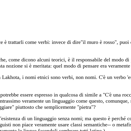
è trattarli come verbi: invece di dire"il muro è rosso", puoi d
che, come dicono alcuni teorici, è il responsabile del modo di
esta nozione si è meritata: quel modo di pensare era veramente 
 Lakhota, i nomi etnici sono verbi, non nomi. C'è un verbo 'es
" potrebbe essere espresso in qualcosa di simile a "C'è una rocc
contrassimo veramente un linguaggio come questo, comunque, 
reggiare" piuttosto che semplicemente "pietra"?
'esistenza di un linguaggio senza nomi; ma questo è perché co
sti non piace veramente usare classi semantiche-- o metafisich
ramente le lingue facendoli sembrare tutti latino.)