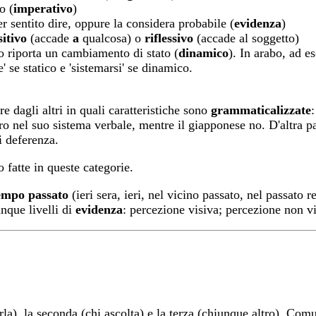
o (
imperativo
)
er sentito dire, oppure la considera probabile (
evidenza
)
sitivo
(accade
a
qualcosa) o
riflessivo
(accade al soggetto)
 o riporta un cambiamento di stato (
dinamico
). In arabo, ad 
e' se statico e 'sistemarsi' se dinamico.
re dagli altri in quali caratteristiche sono
grammaticalizzate
:
o nel suo sistema verbale, mentre il giapponese no. D'altra p
i deferenza.
 fatte in queste categorie.
empo passato
(ieri sera, ieri, nel vicino passato, nel passato 
nque livelli di
evidenza
: percezione visiva; percezione non vi
arla), la seconda (chi ascolta) e la terza (chiunque altro). Co