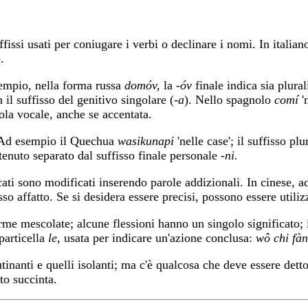
issi usati per coniugare i verbi o declinare i nomi. In italiano
.
sempio, nella forma russa
domóv,
la
-óv
finale indica sia plura
n il suffisso del genitivo singolare (
-a
). Nello spagnolo
comí
'
ola vocale, anche se accentata.
o. Ad esempio il Quechua
wasikunapi
'nelle case'; il suffisso pl
tenuto separato dal suffisso finale personale
-ni.
ficati sono modificati inserendo parole addizionali. In cinese,
so affatto. Se si desidera essere precisi, possono essere utiliz
forme mescolate; alcune flessioni hanno un singolo significato;
particella
le
, usata per indicare un'azione conclusa:
wô chi fàn
tinanti e quelli isolanti; ma c'è qualcosa che deve essere dett
to succinta.