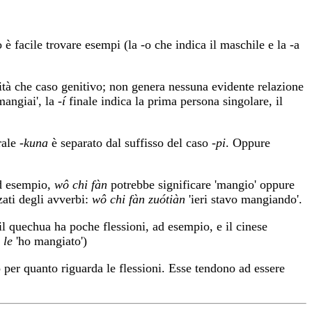
 è facile trovare esempi (la -o che indica il maschile e la -a
lità che caso genitivo; non genera nessuna evidente relazione
mangiai', la
-í
finale indica la prima persona singolare, il
urale
-kuna
è separato dal suffisso del caso
-pi
. Oppure
 ad esempio,
wô chi fàn
potrebbe significare 'mangio' oppure
zati degli avverbi:
wô chi fàn zuótiàn
'ieri stavo mangiando'.
 il quechua ha poche flessioni, ad esempio, e il cinese
 le
'ho mangiato')
o per quanto riguarda le flessioni. Esse tendono ad essere