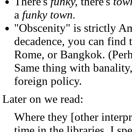
There's
funky,
there's
tow
a
funky town.
"Obscenity" is strictly A
decadence, you can find th
Rome, or Bangkok. (Perha
Same thing with banality,
foreign policy.
Later on we read:
Where they [other interpr
time in the libraries, I sp